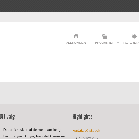
VELKOMMEN
PRODUKTER
REFEREN
Dit valg
Highlights
Det er faktisk en af de mest vanskelige
kontakt på skat.dk
beslutninger at tage, fordi det kræver en
27 nov, 2019