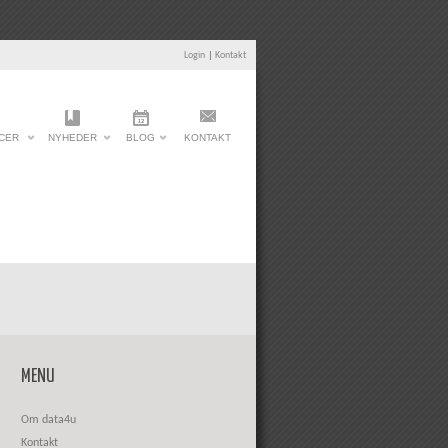
Login
|
Kontakt
CER
NYHEDER
BLOG
KONTAKT
MENU
Om data4u
Kontakt