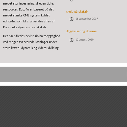
meget stor investering af egen tid &
ressourcer. Data4u er baseret på det
skole på skat.dk
meget stærke CMS system kaldet
16 september, 2019
editor4u, som bl.a. anvendes af en af
Danmarks største sites: skat.dk.
Afgørelser og domme
Det har således bevist sin bæredygtighed
10 august, 2019
ved meget avancerede løsninger under
store krav til dynamik og videreudvikling.